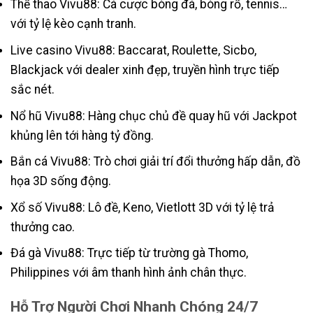
Thể thao Vivu88: Cá cược bóng đá, bóng rổ, tennis…
với tỷ lệ kèo cạnh tranh.
Live casino Vivu88: Baccarat, Roulette, Sicbo,
Blackjack với dealer xinh đẹp, truyền hình trực tiếp
sắc nét.
Nổ hũ Vivu88: Hàng chục chủ đề quay hũ với Jackpot
khủng lên tới hàng tỷ đồng.
Bắn cá Vivu88: Trò chơi giải trí đổi thưởng hấp dẫn, đồ
họa 3D sống động.
Xổ số Vivu88: Lô đề, Keno, Vietlott 3D với tỷ lệ trả
thưởng cao.
Đá gà Vivu88: Trực tiếp từ trường gà Thomo,
Philippines với âm thanh hình ảnh chân thực.
Hỗ Trợ Người Chơi Nhanh Chóng 24/7