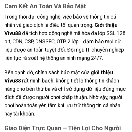
Cam Kết An Toàn Và Bảo Mật
Trong thời đại công nghệ, việc bảo vệ thông tin cá
nhân và giao dịch là điều tối quan trọng.
Giới thiệu
Vivu88
đã tích hợp công nghệ mã hóa đa lớp SSL 128
bit, CDN, CSP, DNSSEC, OTP 2 lớp… đảm bảo mọi dữ
liệu được an toàn tuyệt đối. Đội ngũ IT chuyên nghiệp
liên tục rà soát hệ thống an ninh mạng 24/7.
Bên cạnh đó, chính sách bảo mật của
giới thiệu
Vivu88
rất minh bạch: không tiết lộ thông tin khách
hàng cho bên thứ ba và chỉ sử dụng dữ liệu đúng mục
đích đã được người chơi chấp thuận. Nhờ vậy, người
chơi hoàn toàn yên tâm khi lưu trữ thông tin cá nhân
hay tài khoản.
Giao Diện Trực Quan – Tiện Lợi Cho Người