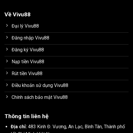
Về Vivu88
Đại lý Vivu88
Đăng nhập Vivu88
Đăng ký Vivu88
Nạp tiền Vivu88
Rút tiền Vivu88
Điều khoản sử dụng Vivu88
Chính sách bảo mật Vivu88
Thông tin liên hệ
Địa chỉ:
483 Kinh Đ. Vương, An Lạc, Bình Tân, Thành phố