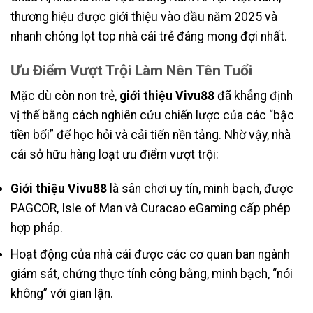
thương hiệu được giới thiệu vào đầu năm 2025 và
nhanh chóng lọt top nhà cái trẻ đáng mong đợi nhất.
Ưu Điểm Vượt Trội Làm Nên Tên Tuổi
Mặc dù còn non trẻ,
giới thiệu Vivu88
đã khẳng định
vị thế bằng cách nghiên cứu chiến lược của các “bậc
tiền bối” để học hỏi và cải tiến nền tảng. Nhờ vậy, nhà
cái sở hữu hàng loạt ưu điểm vượt trội:
Giới thiệu Vivu88
là sân chơi uy tín, minh bạch, được
PAGCOR, Isle of Man và Curacao eGaming cấp phép
hợp pháp.
Hoạt động của nhà cái được các cơ quan ban ngành
giám sát, chứng thực tính công bằng, minh bạch, “nói
không” với gian lận.