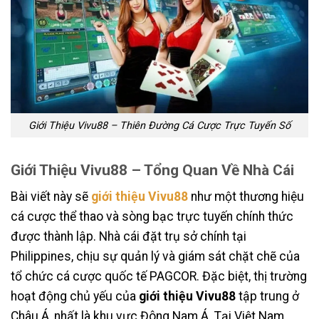
Giới Thiệu Vivu88 – Thiên Đường Cá Cược Trực Tuyến Số
Giới Thiệu Vivu88 – Tổng Quan Về Nhà Cái
Bài viết này sẽ
giới thiệu Vivu88
như một thương hiệu
cá cược thể thao và sòng bạc trực tuyến chính thức
được thành lập. Nhà cái đặt trụ sở chính tại
Philippines, chịu sự quản lý và giám sát chặt chẽ của
tổ chức cá cược quốc tế PAGCOR. Đặc biệt, thị trường
hoạt động chủ yếu của
giới thiệu Vivu88
tập trung ở
Châu Á, nhất là khu vực Đông Nam Á. Tại Việt Nam,