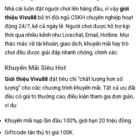
Nhà cái luôn đặt người chơi lên hàng đầu, vì vậy
giới
thiệu Vivu88
bố trí đội ngũ CSKH chuyên nghiệp hoạt
động 24/7, kể cả ngày lễ. Người chơi được hỗ trợ kịp
thời qua nhiều kênh như Livechat, Email, Hotline. Mọi
thắc mắc về tài khoản, giao dịch, khuyến mãi hay trò
chơi đều được giải đáp nhanh chóng, chính xác.
Khuyến Mãi Siêu Hot
Giới thiệu Vivu88
đặt tiêu chí “chất lượng hơn số
lượng” cho các chương trình khuyến mãi. Tất cả ưu đãi
đều có giá trị thưởng cao, điều kiện tham gia đơn giản,
ví dụ:
Khuyến mãi nạp lần đầu 100%, giới hạn 20 triệu đồng.
Giftcode tân thủ trị giá 100K.