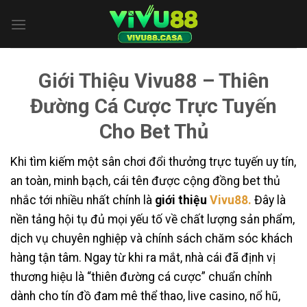
Bỏ
qua
nội
dung
Giới Thiệu Vivu88 – Thiên
Đường Cá Cược Trực Tuyến
Cho Bet Thủ
Khi tìm kiếm một sân chơi đổi thưởng trực tuyến uy tín,
an toàn, minh bạch, cái tên được cộng đồng bet thủ
nhắc tới nhiều nhất chính là
giới thiệu
Vivu88
.
Đây là
nền tảng hội tụ đủ mọi yếu tố về chất lượng sản phẩm,
dịch vụ chuyên nghiệp và chính sách chăm sóc khách
hàng tận tâm. Ngay từ khi ra mắt, nhà cái đã định vị
thương hiệu là “thiên đường cá cược” chuẩn chỉnh
dành cho tín đồ đam mê thể thao, live casino, nổ hũ,