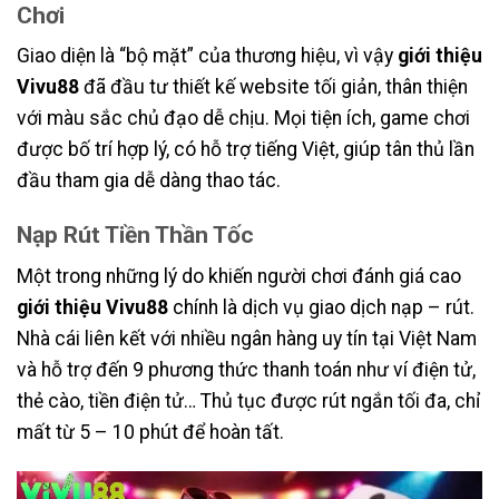
Chơi
Giao diện là “bộ mặt” của thương hiệu, vì vậy
giới thiệu
Vivu88
đã đầu tư thiết kế website tối giản, thân thiện
với màu sắc chủ đạo dễ chịu. Mọi tiện ích, game chơi
được bố trí hợp lý, có hỗ trợ tiếng Việt, giúp tân thủ lần
đầu tham gia dễ dàng thao tác.
Nạp Rút Tiền Thần Tốc
Một trong những lý do khiến người chơi đánh giá cao
giới thiệu Vivu88
chính là dịch vụ giao dịch nạp – rút.
Nhà cái liên kết với nhiều ngân hàng uy tín tại Việt Nam
và hỗ trợ đến 9 phương thức thanh toán như ví điện tử,
thẻ cào, tiền điện tử… Thủ tục được rút ngắn tối đa, chỉ
mất từ 5 – 10 phút để hoàn tất.