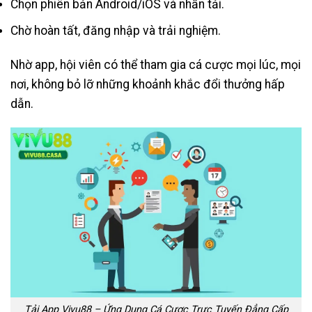
Chọn phiên bản Android/iOS và nhấn tải.
Chờ hoàn tất, đăng nhập và trải nghiệm.
Nhờ app, hội viên có thể tham gia cá cược mọi lúc, mọi
nơi, không bỏ lỡ những khoảnh khắc đổi thưởng hấp
dẫn.
Tải App Vivu88 – Ứng Dụng Cá Cược Trực Tuyến Đẳng Cấp