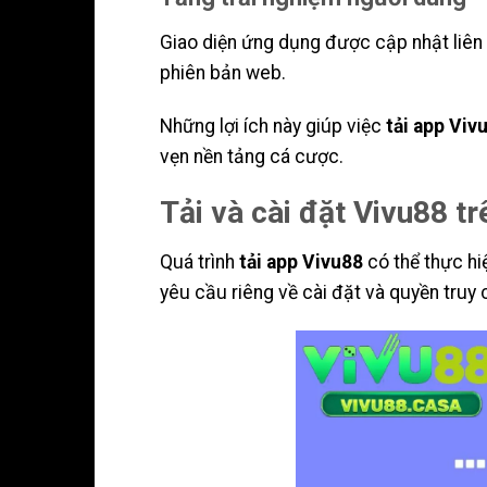
Giao diện ứng dụng được cập nhật liên 
phiên bản web.
Những lợi ích này giúp việc
tải app Viv
vẹn nền tảng cá cược.
Tải và cài đặt Vivu88 tr
Quá trình
tải
app Vivu88
có thể thực hi
yêu cầu riêng về cài đặt và quyền truy