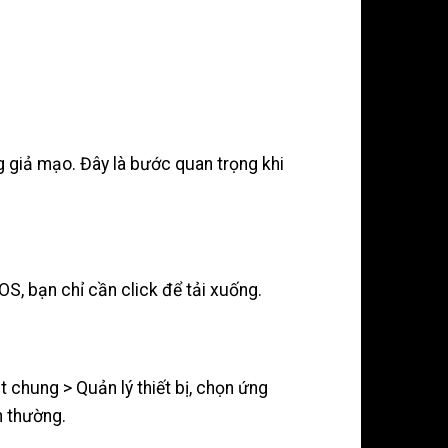
 giả mạo. Đây là bước quan trọng khi
S, bạn chỉ cần click để tải xuống.
t chung > Quản lý thiết bị, chọn ứng
h thường.