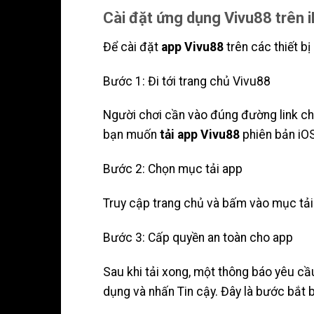
Cài đặt ứng dụng Vivu88 trên 
Để cài đặt
app Vivu88
trên các thiết b
Bước 1: Đi tới trang chủ Vivu88
Người chơi cần vào đúng đường link ch
bạn muốn
tải app Vivu88
phiên bản iOS
Bước 2: Chọn mục tải app
Truy cập trang chủ và bấm vào mục tải 
Bước 3: Cấp quyền an toàn cho app
Sau khi tải xong, một thông báo yêu cầu
dụng và nhấn Tin cậy. Đây là bước bắt 