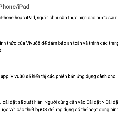
iPhone/iPad
ị iPhone hoặc iPad, người chơi cần thực hiện các bước sau:
ính thức của Vivu88 để đảm bảo an toàn và tránh các trang
.
app. Vivu88 sẽ hiển thị các phiên bản ứng dụng dành cho iO
 cài đặt sẽ xuất hiện. Người dùng cần vào Cài đặt > Cài đặ
buộc với các thiết bị iOS để ứng dụng có thể hoạt động bìn